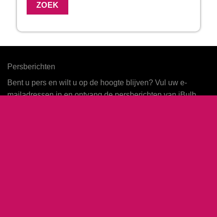
Persberichten
Bent u pers en wilt u op de hoogte blijven? Vul uw e-
mailadressen in en ontvang de persberichten van iBulb.
INSCHRIJVEN
Contact
iBulb
Weeresteinstraat 10
P.O. Box 170
2180 AD Hillegom